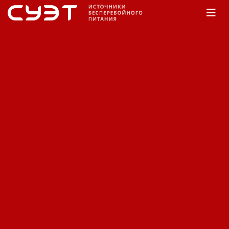
Главная
КАТАЛОГ
APC
3-фазные ИБП
Symmetra MW