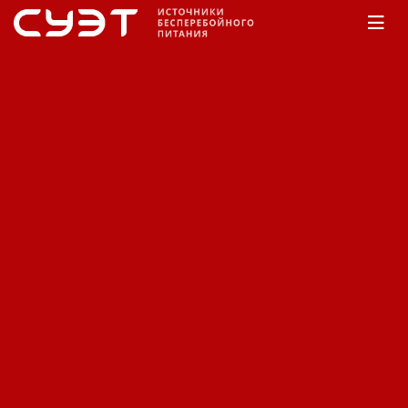
Главная
КАТАЛОГ
APC
3-фазные ИБП
Galaxy 5500