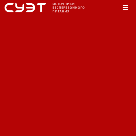
Главная
КАТАЛОГ
UPSet Power Expert
UPSet
Defender DSP
UPSet Defender DSP
Сортировка:
По наименованию
Сначала недорогие
Сначала дорогие
Фильтр