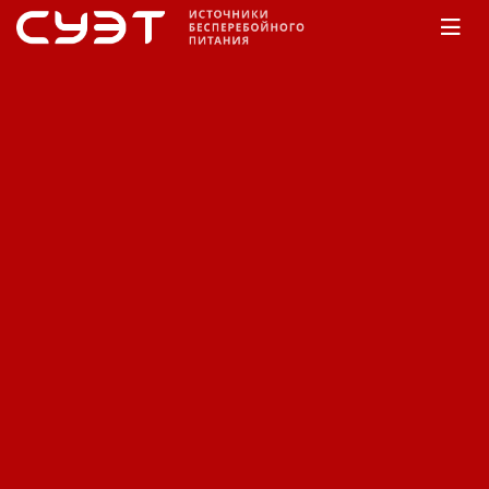
Главная
КАТАЛОГ
Eaton
E DX
E DX
Сортировка:
По наименованию
Сначала недорогие
Сначала дорогие
Фильтр