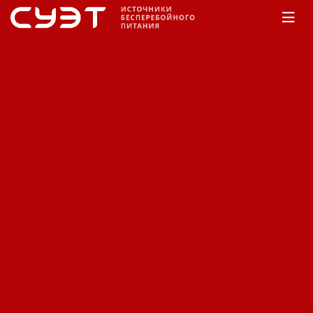
Главная
КАТАЛОГ
APC
3-фазные ИБП
Galaxy VS Models
Galaxy VS Models
Сортировка:
По наименованию
Сначала недорогие
Сначала дорогие
Фильтр