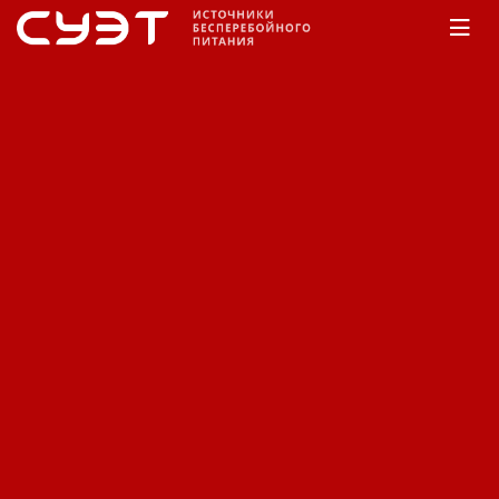
Главная
КАТАЛОГ
Eaton
9355
9355
Сортировка:
По наименованию
Сначала недорогие
Сначала дорогие
Фильтр