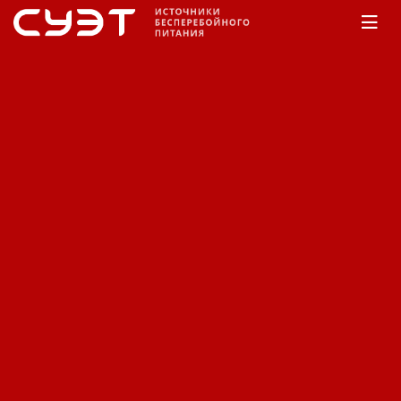
Главная
КАТАЛОГ
APC
3-фазные ИБП
Symmetra MW