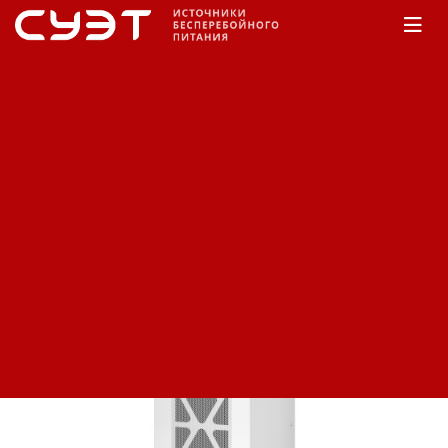
Главная
КАТАЛОГ
APC
3-фазные ИБП
Easy UPS 3S