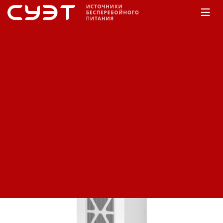
Главная
КАТАЛОГ
APC
3-фазные ИБП
Easy UPS 3S