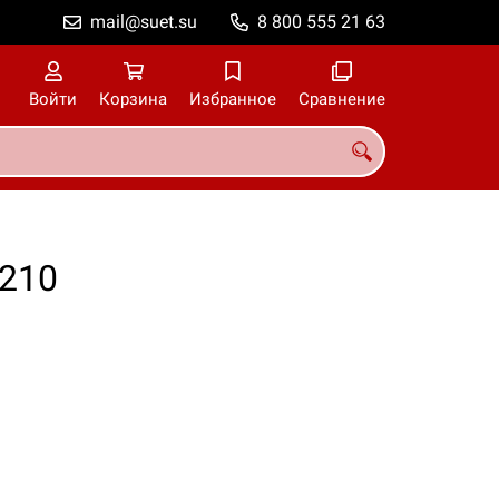
mail@suet.su
8 800 555 21 63
Войти
Корзина
Избранное
Сравнение
 210