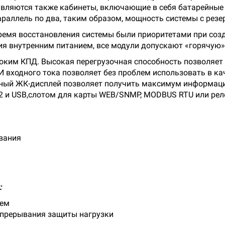
вляются также кабинеты, включающие в себя батарейные
раллель по два, таким образом, мощность системы с резе
мя восстановления системы были приоритетами при созда
ия внутренним питанием, все модули допускают «горячую»
соким КПД. Высокая перегрузочная способность позволяет
 входного тока позволяет без проблем использовать в ка
ный ЖК-дисплей позволяет получить максимум информаци
 и USB,слотом для карты WEB/SNMP, MODBUS RTU или рел
ования
:
ием
 прерывания защиты нагрузки