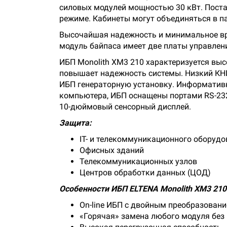
силовых модулей мощностью 30 кВт. Поста
режиме. Кабинеты могут объединяться в па
Высочайшая надежность и минимальное вре
модуль байпаса имеет две платы управлен
ИБП Monolith XM3 210 характеризуется вы
повышает надежность системы. Низкий КНИ
ИБП генераторную установку. Информатив
компьютера, ИБП оснащены портами RS-232
10-дюймовый сенсорный дисплей.
Защита:
IT- и телекоммуникационного оборуд
Офисных зданий
Телекоммуникационных узлов
Центров обработки данных (ЦОД)
Особенности ИБП ELTENA Monolith XM3 210
On-line ИБП с двойным преобразован
«Горячая» замена любого модуля без