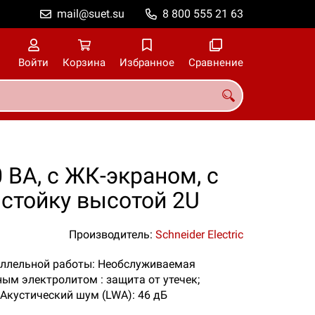
mail@suet.su
8 800 555 21 63
Войти
Корзина
Избранное
Сравнение
 ВА, с ЖК-экраном, с
стойку высотой 2U
Производитель:
Schneider Electric
араллельной работы: Необслуживаемая
ым электролитом : защита от утечек;
 Акустический шум (LWA): 46 дБ