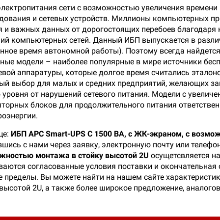
лектропитания сети с возможностью увеличения времени 
удования и сетевых устройств. Миллионы компьютерных п
я и важных данных от дорогостоящих перебоев благодаря
ний компьютерных сетей. Данный ИБП выпускается в разли
енное время автономной работы). Поэтому всегда найдетс
ные модели – наиболее популярные в мире источники бес
тевой аппаратуры, которые долгое время считались этало
ый выбор для малых и средних предприятий, желающих за
 уровня от нарушений сетевого питания. Модели с увели
орных блоков для продолжительного питания ответственн
роэнергии.
це:
ИБП APC Smart-UPS C 1500 ВА, с ЖК-экраном, с возмо
вшись с нами через заявку, электронную почту или телефо
ожностью монтажа в стойку высотой 2U
осущетсвляется на
ваются согласованные условия поставки и окончательная 
ее пределы. Вы можете найти на нашем сайте характеристик
высотой 2U, а также более широкое предложение, аналогов