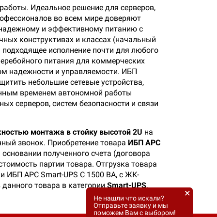
работы. Идеальное решение для серверов,
рофессионалов во всем мире доверяют
 надежному и эффективному питанию с
чных конструктивах и классах (начальный
я подходящее исполнение почти для любого
перебойного питания для коммерческих
ном надежности и управляемости. ИБП
щитить небольшие сетевые устройства,
ченным временем автономной работы
ых серверов, систем безопасности и связи
жностью монтажа в стойку высотой 2U
на
нный звонок. Приобретение товара
ИБП APC
 основании полученного счета (договора
стоимость партии товара. Отгрузка товара
и ИБП APC Smart-UPS C 1500 ВА, с ЖК-
 данного товара в категории
Smart-UPS
.
×
Не нашли что искали?
Отправьте заявку и мы
поможем Вам с выбором!