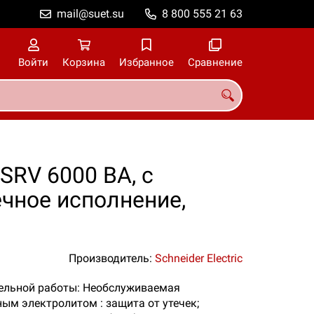
mail@suet.su
8 800 555 21 63
Войти
Корзина
Избранное
Сравнение
SRV 6000 ВА, с
чное исполнение,
Производитель:
Schneider Electric
ллельной работы: Необслуживаемая
ым электролитом : защита от утечек;