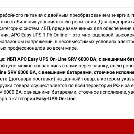
ребойного питания с двойным преобразованием энергии, 
х нестабильных условиях электропитания. Для предприяти
ую категорию систем ИБП, предназначенных для обеспечения
ия. APC Easy UPS 1 Ph Online – это многоцелевой, высоко
апазоном напряжений, в несовместимых условиях электро
х профессионалов во всем мире.
це:
ИБП APC Easy UPS On-Line SRV 6000 ВА, с внешними ба
ой цене можно связавшись с нами через заявку, электронн
ine SRV 6000 ВА, с внешними батареями, стоечное исполн
ета (договора поставки) на данный товар, в котором ука
рузка товара осуществляется по всей территории РФ и за 
V 6000 ВА, с внешними батареями, стоечное исполнение, ув
ара в категории
Easy-UPS On-Line
.