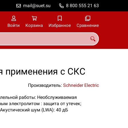
mail@suet.su
8 800 555 21 63
Войти
Корзина
Избранное
Сравнение
я применения с СКС
Производитель:
Schneider Electric
раллельной работы: Необслуживаемая
ым электролитом : защита от утечек;
 Акустический шум (LWA): 40 дБ