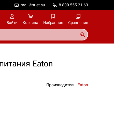
mail@suet.su
8 800 555 21 63
Войти
Корзина
Избранное
Сравнение
питания Eaton
Производитель:
Eaton