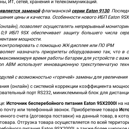
, ИТ, сетей, хранения и телекоммуникаций.
является заменой
флагманской
серии
Eaton
9130
. Послед
ошения цены и качества. Особенности нового ИБП
Eaton 9SX
(онлайн), позволяет осуществлять непрерывный мониторин
0,9 ИБП 9SX обеспечивает защиту большего числа сер
иентами мощности.
 контролировать с помощью ЖК-дисплея или ПО IPM
воляет назначать приоритеты оборудованию так, что в с
 максимизируя время работы батареи для устройств с ва
ton ABM использует инновационную трехступенчатую техн
одулей с возможностью «горячей» замены для увеличения 
ния (онлайн) с системой коррекции коэффициента мощнос
довательный порт RS232, миниклеммный блок для дистанци
це:
Источник бесперебойного питания Eaton 9SX2000I
на н
ую почту или телефонный звонок. Приобретение товара
Исто
енного счета (договора поставки) на данный товар, в ко
товара. Отгрузка товара осуществляется по всей территори
ебойного питания Eaton 9SX2000I, а также более широкое 