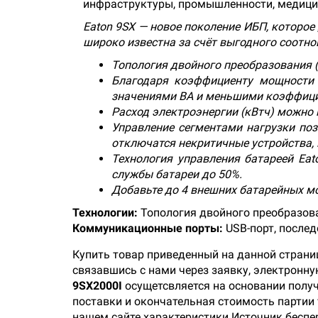
инфраструктуры, промышленности, медицины
Eaton
9
SX
— новое поколение ИБП, которое
широко известна за счёт выгодного соотн
Топология двойного преобразования 
Благодаря коэффициенту мощности 
значениями ВА и меньшими коэффиц
Расход электроэнергии (кВтч) можно
Управление сегментами нагрузки поз
отключатся некритичные устройства,
Технология управления батареей Ea
службы батареи до 50%.
Добавьте до 4 внешних батарейных м
Технологии:
Топология двойного преобразова
Коммуникационные порты:
USB-порт, после
Купить товар приведенный на данной страни
связавшись с нами через заявку, электронн
9SX2000I
осущетсвляется на основании получ
поставки и окончательная стоимость партии 
нашем сайте характеристики Источник беспер