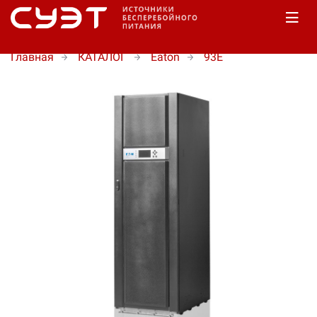
Главная
КАТАЛОГ
Eaton
93E