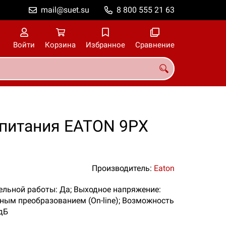
mail@suet.su
8 800 555 21 63
Войти
Корзина
Избранное
Сравнение
 питания EATON 9PX
Производитель:
Eaton
лельной работы: Да; Выходное напряжение:
йным преобразованием (On-line); Возможность
 дБ