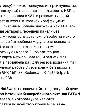
 стойку) и имеют следующие преимущества:
м нагрузки) позволяет использовать ИБП в
еобразования и 98% в режиме высокой
меет высокий выходной коэффициент
чить питанием больше нагрузки, чем ИБП той
 батарей с передней панели без
должительность автономной работы можно
ешние батарейные модули распознаются
Это позволяет увеличить время
премиум» класса В комплектацию
карта Network Card-MS и рельсы Для
я в параллель как для резервирования, так
лельной работы / сервисным байпасом и
n 9PX 16Ki 8Ki Redundant RT15U Netpack
сти 9Ah
1 HotSwap
на нашем сайте по доступной цене
ара
Источник бесперебойного питания EATON
 товар, в котором указываются
яется по всей территории РФ и за ее