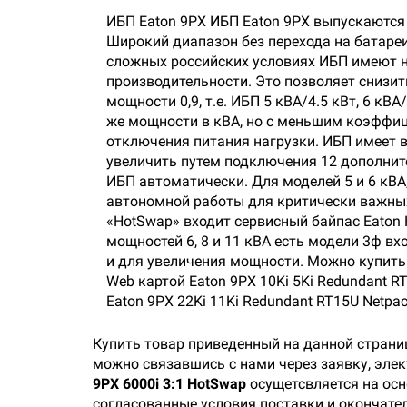
ИБП Eaton 9PX ИБП Eaton 9PX выпускаются 
Широкий диапазон без перехода на батареи
сложных российских условиях ИБП имеют н
производительности. Это позволяет снизи
мощности 0,9, т.е. ИБП 5 кВА/4.5 кВт, 6 кВ
же мощности в кВА, но с меньшим коэффиц
отключения питания нагрузки. ИБП имеет
увеличить путем подключения 12 дополни
ИБП автоматически. Для моделей 5 и 6 кВА
автономной работы для критически важны
«HotSwap» входит сервисный байпас Eaton
мощностей 6, 8 и 11 кВА есть модели 3ф вх
и для увеличения мощности. Можно купить 
Web картой Eaton 9PX 10Ki 5Ki Redundant RT
Eaton 9PX 22Ki 11Ki Redundant RT15U Net
Купить товар приведенный на данной страни
можно связавшись с нами через заявку, эле
9PX 6000i 3:1 HotSwap
осущетсвляется на осн
согласованные условия поставки и окончател