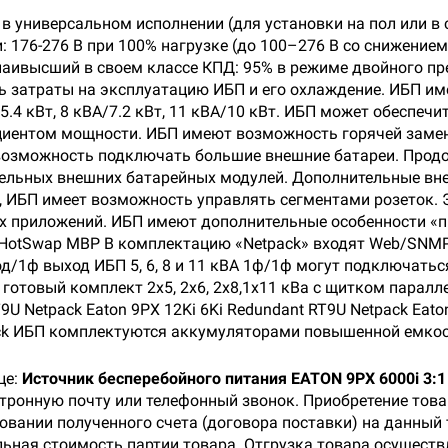
в универсальном исполнении (для установки на пол или в
: 176-276 В при 100% нагрузке (до 100–276 В со снижение
аивысший в своем классе КПД: 95% в режиме двойного пр
ть затраты на эксплуатацию ИБП и его охлаждение. ИБП и
А/5.4 кВт, 8 кВА/7.2 кВт, 11 кВА/10 кВт. ИБП может обеспе
иентом мощности. ИБП имеют возможность горячей замены
 возможность подключать большие внешние батареи. Про
тельных внешних батарейных модулей. Дополнительные вн
, ИБП имеет возможность управлять сегментами розеток. 
х приложений. ИБП имеют дополнительные особенности «
 HotSwap MBP В комплектацию «Netpack» входят Web/SNMP 
од/1ф выход ИБП 5, 6, 8 и 11 кВА 1ф/1ф могут подключатьс
готовый комплект 2х5, 2х6, 2х8,1х11 кВа с щитком парал
9U Netpack Eaton 9PX 12Ki 6Ki Redundant RT9U Netpack Eato
pack ИБП комплектуются аккумуляторами повышенной емко
це:
Источник бесперебойного питания EATON 9PX 6000i 3:
ктронную почту или телефонный звонок. Приобретение тов
овании полученного счета (договора поставки) на данный
ьная стоимость партии товара. Отгрузка товара осуществл