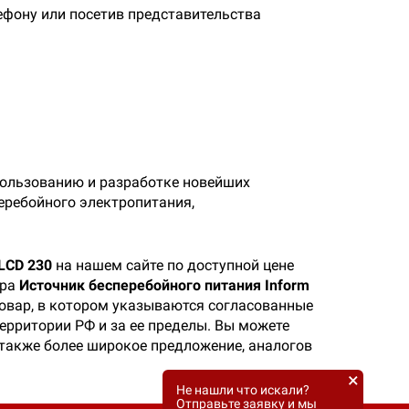
лефону или посетив представительства
спользованию и разработке новейших
перебойного электропитания,
LCD 230
на нашем сайте по доступной цене
ара
Источник бесперебойного питания Inform
товар, в котором указываются согласованные
территории РФ и за ее пределы. Вы можете
а также более широкое предложение, аналогов
×
Не нашли что искали?
Отправьте заявку и мы