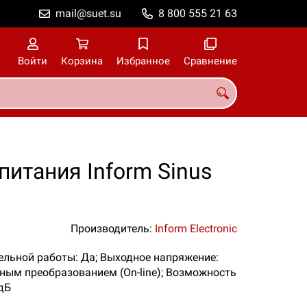
mail@suet.su
8 800 555 21 63
Войти
Корзина
Избранное
Сравнение
питания Inform Sinus
Производитель:
Inform Electronic
лельной работы: Да; Выходное напряжение:
йным преобразованием (On-line); Возможность
 дБ