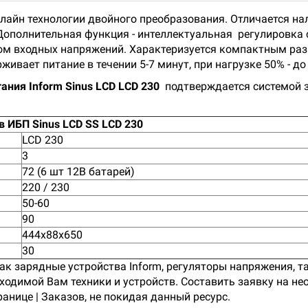
-лайн технологии двойного преобразования. Отличается на
ополнительная функция - интеллектуальная регулировка 
ом входных напряжений. Характеризуется компактным pа
ивает питание в течении 5-7 минут, при нагрузке 50% - до
ания Inform Sinus LCD LCD 230
подтверждается системой 
 ИБП Sinus LCD SS LCD 230
LCD 230
3
72 (6 шт 12В батарей)
220 / 230
50-60
90
444x88x650
30
к зарядные устройства Inform, регуляторы напряжения, т
обходимой Вам техники и устройств. Составить заявку на 
нице | Заказов, не покидая данный ресурс.