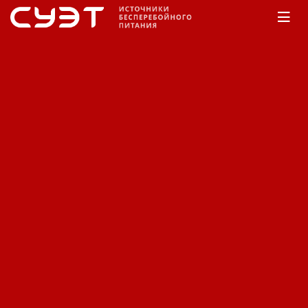
Главная
КАТАЛОГ
Inform Electronic
Pyramid
DSP
Источник бесперебойного
питания Inform Pyramid
DSP-T PDSP-T 33010